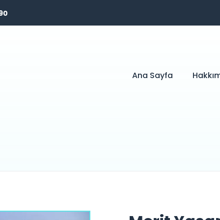
 90
Ana Sayfa
Hakkı