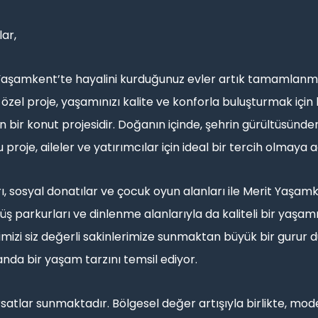
ar,
it Yaşamkent’te hayalini kurduğunuz evler artık tamamlan
zel proje, yaşamınızı kalite ve konforla buluşturmak için h
bir konut projesidir. Doğanın içinde, şehrin gürültüsünden 
roje, aileler ve yatırımcılar için ideal bir tercih olmaya 
, sosyal donatılar ve çocuk oyun alanları ile Merit Yaşamk
üş parkurları ve dinlenme alanlarıyla da kaliteli bir yaşamı
mizi siz değerli sakinlerimize sunmaktan büyük bir gurur d
anda bir yaşam tarzını temsil ediyor.
rsatlar sunmaktadır. Bölgesel değer artışıyla birlikte, mod