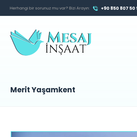
Herhangi bir sorunuz mu var? Bizi Arayın:
+90 850 807 50
Merit Yaşamkent