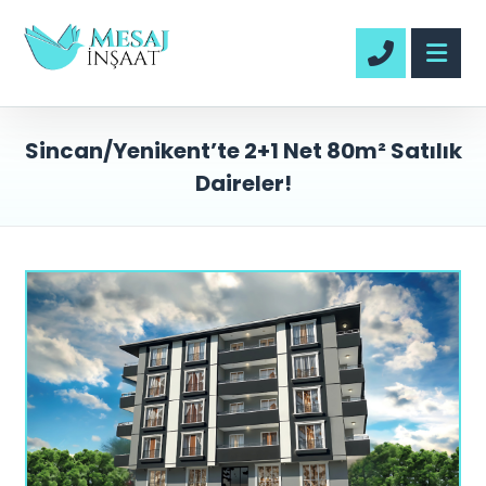
Sincan/Yenikent’te 2+1 Net 80m² Satılık
Daireler!