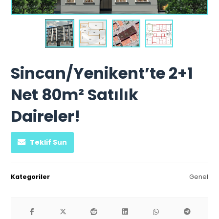
Sincan/Yenikent’te 2+1
Net 80m² Satılık
Daireler!
Teklif Sun
Kategoriler
Genel