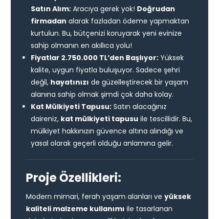
Satın Alım:
Aracıya gerek yok!
Doğrudan
firmadan
alarak fazladan ödeme yapmaktan
kurtulun. Bu, bütçenizi koruyarak yeni evinize
sahip olmanın en akıllıca yolu!
Fiyatlar 2.750.000 TL’den Başlıyor:
Yüksek
kalite, uygun fiyatla buluşuyor. Sadece şehri
değil,
hayatınızı
de güzelleştirecek bir yaşam
alanına sahip olmak şimdi çok daha kolay.
Kat Mülkiyeti Tapusu:
Satın alacağınız
daireniz,
kat mülkiyeti tapusu
ile tescillidir. Bu,
mülkiyet hakkınızın güvence altına alındığı ve
yasal olarak geçerli olduğu anlamına gelir.
Proje Özellikleri:
Modern mimari, ferah yaşam alanları ve
yüksek
kaliteli malzeme kullanımı
ile tasarlanan