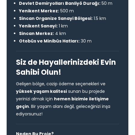
Devlet Demiryolları Banliyö Durağı:
50 m
Yenikent Merkez:
500 m
Sincan Organize Sanayi Bölgesi:
1.5 km
Yenikent Sanayi:
1 km
Sincan Merkez:
4 km
Otobüs ve Minibüs Hatları:
30 m
Siz de Hayallerinizdeki Evin
Sahibi Olun!
Gelişen bölge, cazip ödeme seçenekleri ve
yüksek yaşam kalitesi
sunan bu projede
yerinizi almak için
hemen bizimle iletişime
geçin
. Bir yaşam alanı değil, geleceğinizi inşa
ediyorsunuz!
Neden Bu Proje?